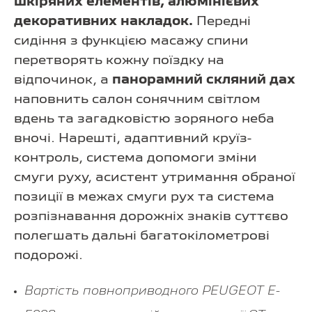
шкіряних елементів, алюмінієвих
декоративних накладок.
Передні
сидіння з функцією масажу спини
перетворять кожну поїздку на
відпочинок, а
панорамний скляний дах
наповнить салон сонячним світлом
вдень та загадковістю зоряного неба
вночі. Нарешті, адаптивний круїз-
контроль, система допомоги зміни
смуги руху, асистент утримання обраної
позиції в межах смуги рух та система
розпізнавання дорожніх знаків суттєво
полегшать дальні багатокілометрові
подорожі.
Вартість повноприводного PEUGEOT E-