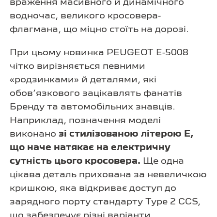
враження масивного й динамічного
водночас, великого кросовера-
флагмана, що міцно стоїть на дорозі.
При цьому новинка PEUGEOT E-5008
чітко вирізняється певними
«родзинками» й деталями, які
обов’язкового зацікавлять фанатів
Бренду та автомобільних знавців.
Наприклад, позначення моделі
виконано
зі стилізованою літерою Е,
що наче натякає на електричну
сутність цього кросовера.
Ще одна
цікава деталь прихована за невеличкою
кришкою, яка відкриває доступ до
зарядного порту стандарту Type 2 CCS,
що забезпечує різні варіанти