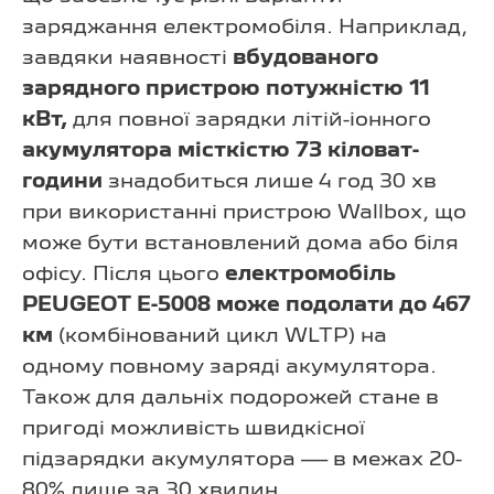
заряджання електромобіля. Наприклад,
завдяки наявності
вбудованого
зарядного пристрою потужністю 11
кВт,
для повної зарядки літій-іонного
акумулятора місткістю 73 кіловат-
години
знадобиться лише 4 год 30 хв
при використанні пристрою Wallbox, що
може бути встановлений дома або біля
офісу. Після цього
електромобіль
PEUGEOT E-5008 може подолати до 467
км
(комбінований цикл WLTP) на
одному повному заряді акумулятора.
Також для дальніх подорожей стане в
пригоді можливість швидкісної
підзарядки акумулятора — в межах 20-
80% лише за 30 хвилин.