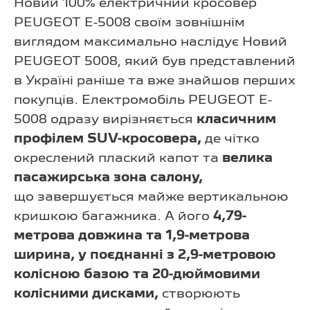
Новий 100% електричний кросовер
PEUGEOT E-5008 своїм зовнішнім
виглядом максимально наслідує Новий
PEUGEOT 5008, який був представлений
в Україні раніше та вже знайшов перших
покупців. Електромобіль PEUGEOT E-
5008 одразу вирізняється
класичним
профілем SUV-кросовера,
де чітко
окреслений плаский капот та
велика
пасажирська зона салону,
що завершується майже вертикальною
кришкою багажника. А його
4,79-
метрова довжина та 1,9-метрова
ширина, у поєднанні з 2,9-метровою
колісною базою та 20-дюймовими
колісними дисками,
створюють