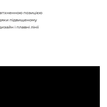
атхненною позицією
вдяки підвищеному
зайн і плавні лінії