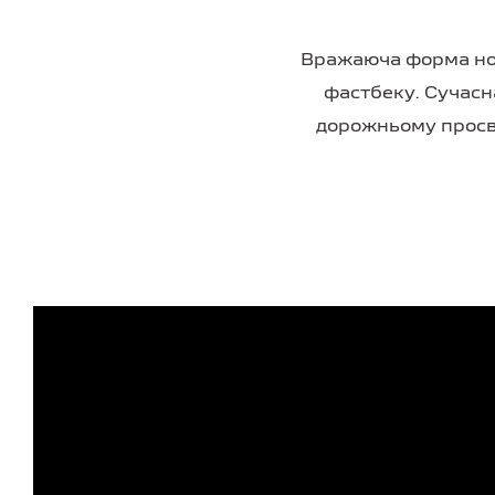
Вражаюча форма но
фастбеку. Сучасн
дорожньому просвіт