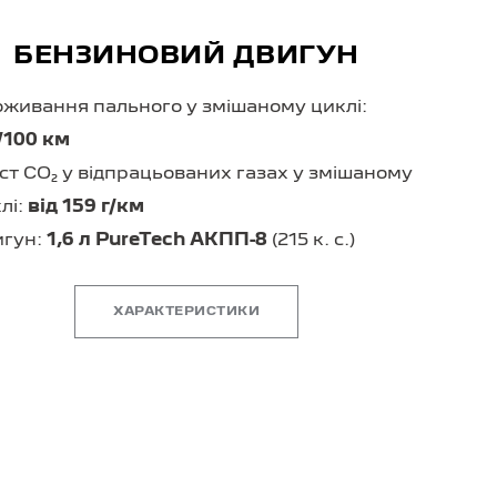
БЕНЗИНОВИЙ ДВИГУН
живання пального у змішаному циклі:
/100 км
ст CO₂ у відпрацьованих газах у змішаному
лі:
від 159 г/км
игун:
1,6 л PureTech АКПП-8
(215 к. с.)
ХАРАКТЕРИСТИКИ