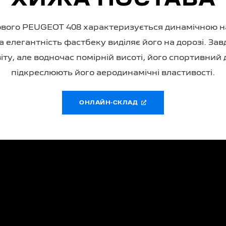
вого PEUGEOT 408 характеризується динамічною н
а елегантність фастбеку виділяє його на дорозі. За
у, але водночас помірній висоті, його спортивний ди
підкреслюють його аеродинамічні властивості.
ОНЛАЙН-СКЛАД