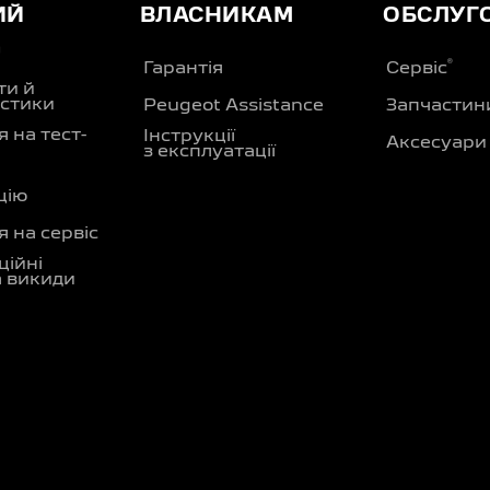
ИЙ
ВЛАСНИКАМ
ОБСЛУГ
Д
®
Гарантія
Сервіс
ти й
стики
Peugeot Assistance
Запчастин
 на тест-
Інструкції
Аксесуари
з експлуатації
цію
 на сервіс
ційні
а викиди