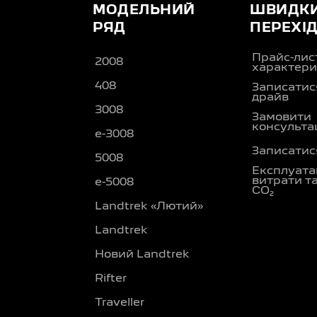
МОДЕЛЬНИЙ
ШВИДК
РЯД
ПЕРЕХІ
Прайс-лис
2008
характери
408
Записатися
драйв
3008
Замовити
консульта
e-3008
Записатися
5008
Експлуата
витрати т
e-5008
CO₂
Landtrek «Лютий»
Landtrek
Новий Landtrek
Rifter
Traveller