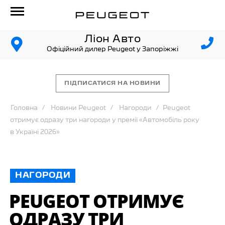
Ліон Авто
Офіційний дилер Peugeot у Запоріжжі
ПІДПИСАТИСЯ НА НОВИНИ
Головна
Новини Peugeot
Нагороди
Peugeot
отримує одразу три нагороди у премії «Автомобіль року
в Україні 2026»
НАГОРОДИ
PEUGEOT ОТРИМУЄ
ОДРАЗУ ТРИ