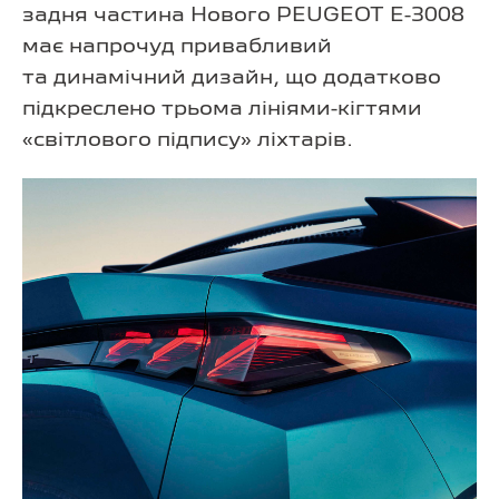
задня частина Нового PEUGEOT E-3008
має напрочуд привабливий
та динамічний дизайн, що додатково
підкреслено трьома лініями-кігтями
«світлового підпису» ліхтарів.