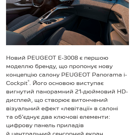
Новий PEUGEOT E-3008 є першою
моделлю бренду, що пропонує нову
концепцію салону PEUGEOT Panorama i-
®
Cockpit
. Його основою виступає
вигнутий панорамний 21-дюймовий HD-
дисплей, що створює витончений
візуальний ефект «левітації» в салоні
та об’єднує два ключові елементи:
цифрову панель приладів
й центральний сенсорний екран